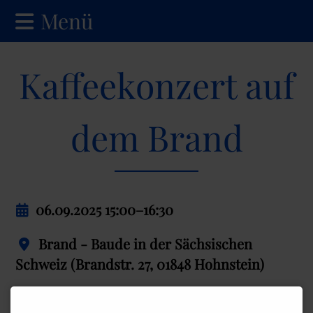
Menü
Kaffeekonzert auf
dem Brand
06.09.2025 15:00–16:30
Brand - Baude in der Sächsischen
Schweiz
(
Brandstr. 27, 01848 Hohnstein
)
Genaue Infos folgen.