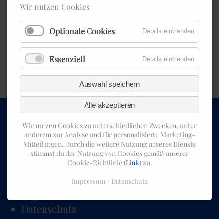
Wir nutzen Cookies
Zurück
Optionale Cookies
Details einblenden
Essenziell
Details einblenden
Auswahl speichern
Alle akzeptieren
Wir nutzen Cookies zu unterschiedlichen Zwecken, unter
anderem zur Analyse und für personalisierte Marketing-
Navigation
Mitteilungen. Durch die weitere Nutzung unseres Diensts
stimmst du der Nutzung von Cookies gemäß unserer
Cookie-Richtlinie (
Link
) zu.
Navigation
Sponsoren
überspringen
Kontakt
Impressum
Datenschutz
Impressum
Datenschutz