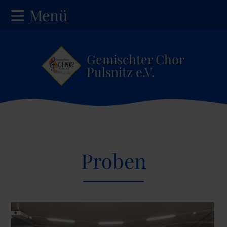
Menü
Gemischter Chor
Pulsnitz e.V.
Proben